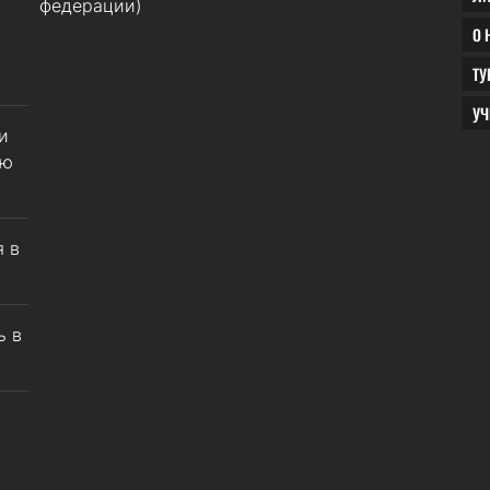
федерации)
О
Т
У
и
ню
 в
ь в