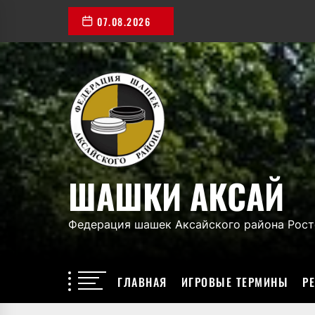
Перейти
07.08.2026
к
содержимому
ШАШКИ
АКСАЙ
ШАШКИ АКСАЙ
Федерация шашек Аксайского района Рост
ГЛАВНАЯ
ИГРОВЫЕ ТЕРМИНЫ
Р