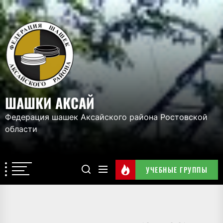
Перейти
к
ШАШКИ
содержимому
АКСАЙ
ШАШКИ АКСАЙ
Федерация шашек Аксайского района Ростовской
области
УЧЕБНЫЕ ГРУППЫ